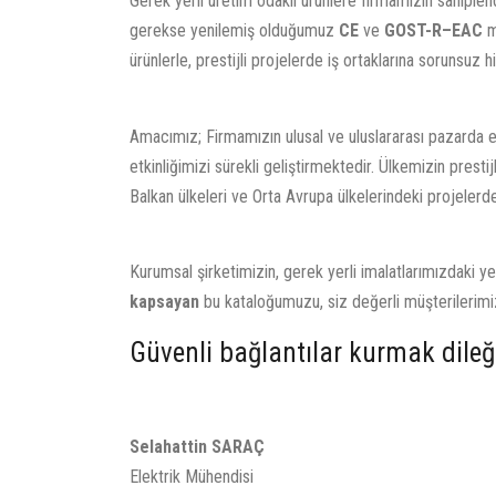
Gerek yerli üretim odaklı ürünlere firmamızın sahiplen
gerekse yenilemiş olduğumuz
CE
ve
GOST-R–EAC
ma
ürünlerle, prestijli projelerde iş ortaklarına sorunsuz
Amacımız; Firmamızın ulusal ve uluslararası pazarda etk
etkinliğimizi sürekli geliştirmektedir. Ülkemizin presti
Balkan ülkeleri ve Orta Avrupa ülkelerindeki projeler
Kurumsal şirketimizin, gerek yerli imalatlarımızdaki y
kapsayan
bu kataloğumuzu, siz değerli müşterilerimi
Güvenli bağlantılar kurmak dileği
Selahattin SARAÇ
Elektrik Mühendisi