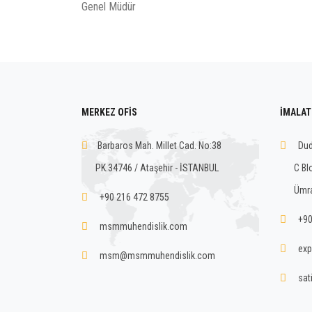
Genel Müdür
MERKEZ OFİS
İMALAT
Barbaros Mah. Millet Cad. No:38
Dud
PK.34746 / Ataşehir - İSTANBUL
C Bl
Ümra
+90 216 472 8755
+90
msmmuhendislik.com
exp
msm@msmmuhendislik.com
sat