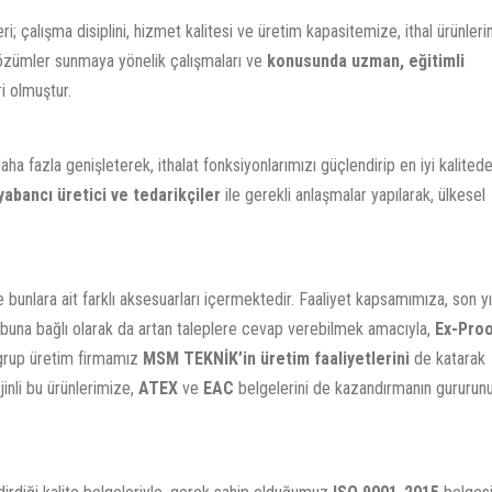
; çalışma disiplini, hizmet kalitesi ve üretim kapasitemize, ithal ürünleri
çözümler sunmaya yönelik çalışmaları ve
konusunda uzman, eğitimli
i olmuştur.
ha fazla genişleterek, ithalat fonksiyonlarımızı güçlendirip en iyi kalitede
yabancı üretici ve tedarikçiler
ile gerekli anlaşmalar yapılarak, ülkesel
e bunlara ait farklı aksesuarları içermektedir. Faaliyet kapsamımıza, son yı
e buna bağlı olarak da artan taleplere cevap verebilmek amacıyla,
Ex-Pro
, grup üretim firmamız
MSM TEKNİK’in üretim faaliyetlerini
de katarak
nli bu ürünlerimize,
ATEX
ve
EAC
belgelerini de kazandırmanın gururun