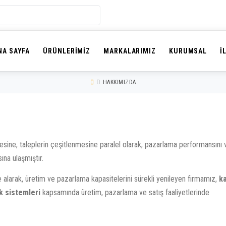
NA SAYFA
ÜRÜNLERIMIZ
MARKALARIMIZ
KURUMSAL
İ
HAKKIMIZDA
sine, taleplerin çeşitlenmesine paralel olarak, pazarlama performansını 
ına ulaşmıştır.
e alarak, üretim ve pazarlama kapasitelerini sürekli yenileyen firmamız,
k
k sistemleri
kapsamında üretim, pazarlama ve satış faaliyetlerinde