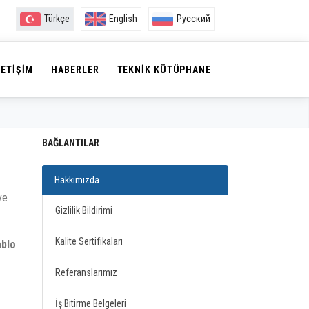
Türkçe
English
Русский
LETIŞIM
HABERLER
TEKNIK KÜTÜPHANE
BAĞLANTILAR
Hakkımızda
ve
Gizlilik Bildirimi
Kalite Sertifikaları
ablo
Referanslarımız
İş Bitirme Belgeleri