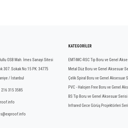
KATEGORILER
ullu OSB Mah. İmes Sanayi Sitesi
EMT-IMC-RSC Tip Boru ve Genel Akses
ok 307. Sokak No:15 PK: 34775
Metal Düz Boru ve Genel Aksesuar Se
niye / İstanbul
Çelik Spiral Boru ve Genel Aksesuar S
PVC - Halojen Free Boru ve Genel Aks
 216 315 3585
BS Tip Boru ve Genel Aksesuar Serisi
roof.info
Infrared Gece Görüş Projektörleri Seri
is@exproof.info