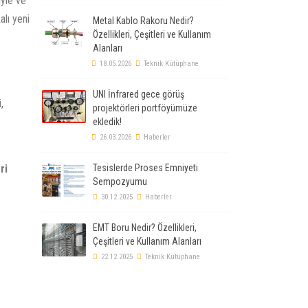
yle ve
alı yeni
Metal Kablo Rakoru Nedir?
Özellikleri, Çeşitleri ve Kullanım
Alanları
18.05.2026
Teknik Kütüphane
UNI İnfrared gece görüş
,
projektörleri portföyümüze
ekledik!
26.03.2026
Haberler
Tesislerde Proses Emniyeti
ri
Sempozyumu
30.12.2025
Haberler
EMT Boru Nedir? Özellikleri,
Çeşitleri ve Kullanım Alanları
22.12.2025
Teknik Kütüphane