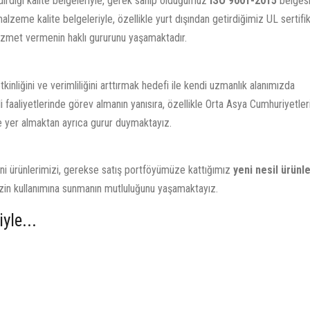
dirdiği kalite belgeleriyle, gerek sahip olduğumuz
ISO 9001-2015
belgesi
lzeme kalite belgeleriyle, özellikle yurt dışından getirdiğimiz UL sertifik
 hizmet vermenin haklı gururunu yaşamaktadır.
inliğini ve verimliliğini arttırmak hedefi ile kendi uzmanlık alanımızda
jli faaliyetlerinde görev almanın yanısıra, özellikle Orta Asya Cumhuriyetleri
de yer almaktan ayrıca gurur duymaktayız.
eni ürünlerimizi, gerekse satış portföyümüze kattığımız
yeni nesil ürünle
zin kullanımına sunmanın mutluluğunu yaşamaktayız.
yle...