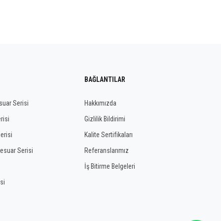
BAĞLANTILAR
uar Serisi
Hakkımızda
risi
Gizlilik Bildirimi
erisi
Kalite Sertifikaları
esuar Serisi
Referanslarımız
İş Bitirme Belgeleri
si