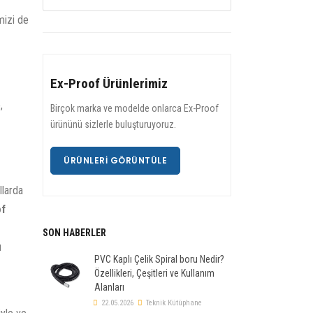
mizi de
Ex-Proof Ürünlerimiz
,
Birçok marka ve modelde onlarca Ex-Proof
ürününü sizlerle buluşturuyoruz.
ÜRÜNLERI GÖRÜNTÜLE
llarda
of
SON HABERLER
u
PVC Kaplı Çelik Spiral boru Nedir?
Özellikleri, Çeşitleri ve Kullanım
Alanları
22.05.2026
Teknik Kütüphane