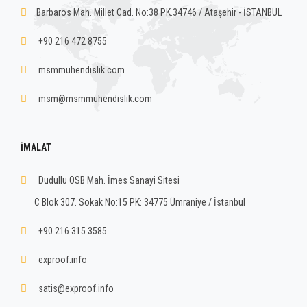
Barbaros Mah. Millet Cad. No:38 PK.34746 / Ataşehir - İSTANBUL
+90 216 472 8755
msmmuhendislik.com
msm@msmmuhendislik.com
İMALAT
Dudullu OSB Mah. İmes Sanayi Sitesi
C Blok 307. Sokak No:15 PK: 34775 Ümraniye / İstanbul
+90 216 315 3585
exproof.info
satis@exproof.info