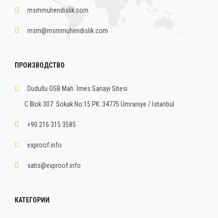
msmmuhendislik.com
msm@msmmuhendislik.com
ПРОИЗВОДСТВО
Dudullu OSB Mah. İmes Sanayi Sitesi
C Blok 307. Sokak No:15 PK: 34775 Ümraniye / İstanbul
+90 216 315 3585
exproof.info
satis@exproof.info
КАТЕГОРИИ