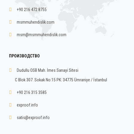
+90 216 472 8755
msmmuhendislik.com
msm@msmmuhendislik.com
ПРОИЗВОДСТВО
Dudullu OSB Mah. İmes Sanayi Sitesi
C Blok 307. Sokak No:15 PK: 34775 Ümraniye / İstanbul
+90 216 315 3585
exproof.info
satis@exproof.info