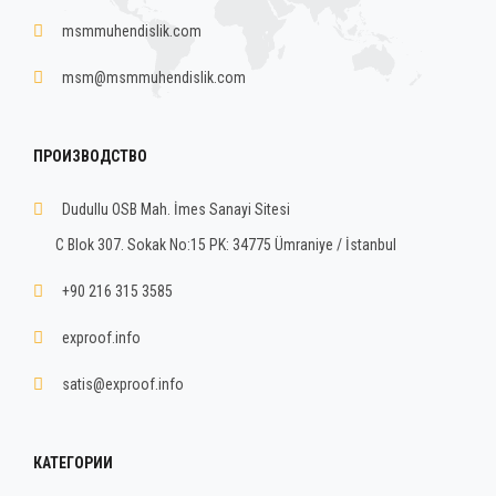
msmmuhendislik.com
msm@msmmuhendislik.com
ПРОИЗВОДСТВО
Dudullu OSB Mah. İmes Sanayi Sitesi
C Blok 307. Sokak No:15 PK: 34775 Ümraniye / İstanbul
+90 216 315 3585
exproof.info
satis@exproof.info
КАТЕГОРИИ